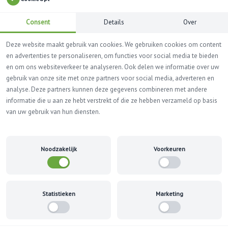
Consent
Details
Over
Deze website maakt gebruik van cookies. We gebruiken cookies om content
en advertenties te personaliseren, om functies voor social media te bieden
en om ons websiteverkeer te analyseren. Ook delen we informatie over uw
gebruik van onze site met onze partners voor social media, adverteren en
analyse. Deze partners kunnen deze gegevens combineren met andere
MORE INFO? +31(0) 33 299 41 39
informatie die u aan ze hebt verstrekt of die ze hebben verzameld op basis
van uw gebruik van hun diensten.
2.07.1010_H-trap_ball
Noodzakelijk
Voorkeuren
Home
Product
2.07.1010_H-trap_ball
2.07.1010_H-trap_ball
Statistieken
Marketing
Home
Product
2.07.1010_H-trap_ball